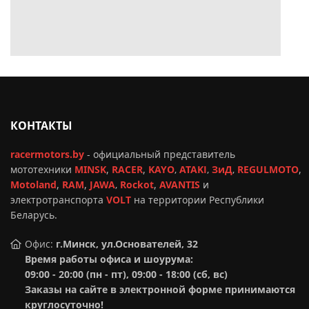
КОНТАКТЫ
racermotors.by
-
официальный представитель
мототехники
MINSK
,
RACER
,
KAYO
,
ATAKI
,
ЗиД
,
REGULMOTO
,
Motoland
,
RAM
,
JAWA
,
Rockot
,
AVANTIS
и
электротранспорта
VOLT
на территории Республики
Беларусь.
Офис:
г.Минск, ул.Основателей, 32
Время работы офиса и шоурума:
09:00 - 20:00 (пн - пт), 09:00 - 18:00 (сб, вс)
Заказы на сайте в электронной форме принимаются
круглосуточно!