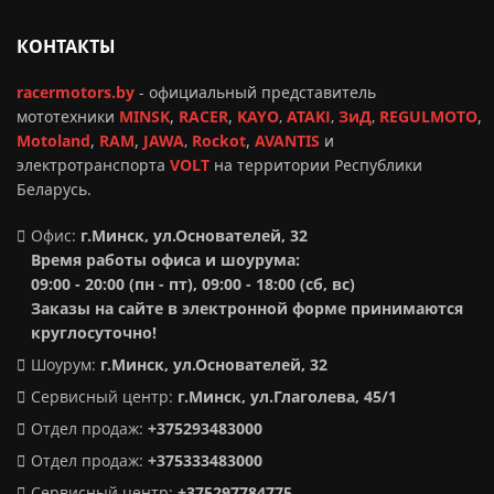
КОНТАКТЫ
racermotors.by
-
официальный представитель
мототехники
MINSK
,
RACER
,
KAYO
,
ATAKI
,
ЗиД
,
REGULMOTO
,
Motoland
,
RAM
,
JAWA
,
Rockot
,
AVANTIS
и
электротранспорта
VOLT
на территории Республики
Беларусь.
Офис:
г.Минск, ул.Основателей, 32
Время работы офиса и шоурума:
09:00 - 20:00 (пн - пт), 09:00 - 18:00 (сб, вс)
Заказы на сайте в электронной форме принимаются
круглосуточно!
Шоурум:
г.Минск,
ул.Основателей, 32
Сервисный центр:
г.Минск, ул.Глаголева, 45/1
Отдел продаж:
+375293483000
Отдел продаж:
+375333483000
Сервисный центр:
+375297784775