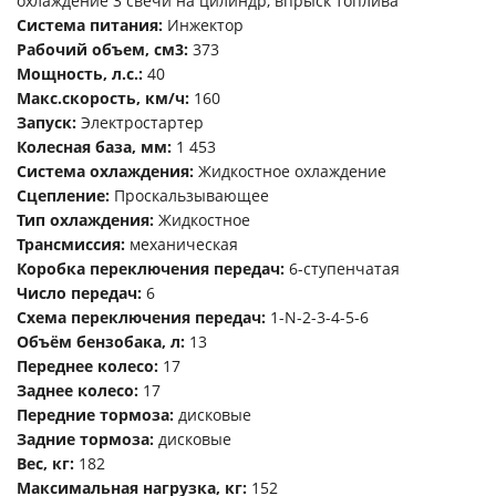
охлаждение 3 свечи на цилиндр, впрыск топлива
Система питания:
Инжектор
Рабочий объем, см3:
373
Мощность, л.с.:
40
Макс.скорость, км/ч:
160
Запуск:
Электростартер
Колесная база, мм:
1 453
Система охлаждения:
Жидкостное охлаждение
Сцепление:
Проскальзывающее
Тип охлаждения:
Жидкостное
Трансмиссия:
механическая
Коробка переключения передач:
6-ступенчатая
Число передач:
6
Схема переключения передач:
1-N-2-3-4-5-6
Объём бензобака, л:
13
Переднее колесо:
17
Заднее колесо:
17
Передние тормоза:
дисковые
Задние тормоза:
дисковые
Вес, кг:
182
Максимальная нагрузка, кг:
152