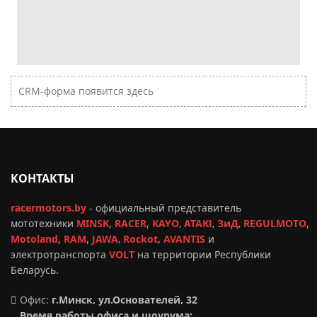
CRM-форма появится здесь
КОНТАКТЫ
racermotors.by
-
официальный представитель
мототехники
MINSK
,
RACER
,
KAYO
,
ATAKI
,
ЗиД
,
REGULMOTO
,
Motoland
,
RAM
,
JAWA
,
Rockot
,
AVANTIS
и
электротранспорта
VOLT
на территории Республики
Беларусь.
Офис:
г.Минск, ул.Основателей, 32
Время работы офиса и шоурума: