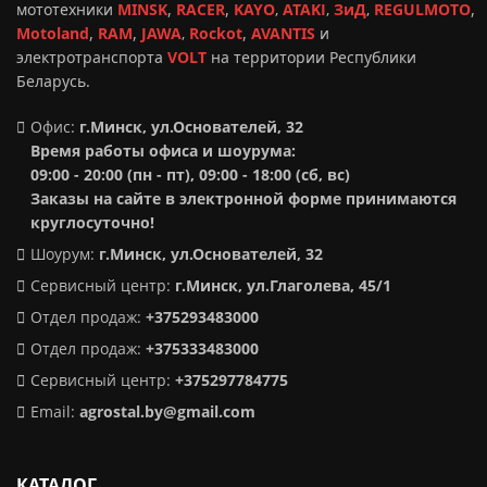
мототехники
MINSK
,
RACER
,
KAYO
,
ATAKI
,
ЗиД
,
REGULMOTO
,
Motoland
,
RAM
,
JAWA
,
Rockot
,
AVANTIS
и
электротранспорта
VOLT
на территории Республики
Беларусь.
Офис:
г.Минск, ул.Основателей, 32
Время работы офиса и шоурума:
09:00 - 20:00 (пн - пт), 09:00 - 18:00 (сб, вс)
Заказы на сайте в электронной форме принимаются
круглосуточно!
Шоурум:
г.Минск,
ул.Основателей, 32
Сервисный центр:
г.Минск, ул.Глаголева, 45/1
Отдел продаж:
+375293483000
Отдел продаж:
+375333483000
Сервисный центр:
+375297784775
Email:
agrostal.by@gmail.com
КАТАЛОГ