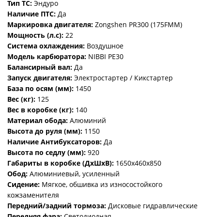
Тип ТС:
Эндуро
Наличие ПТС:
Да
Маркировка двигателя:
Zongshen PR300 (175FMM)
Мощность (л.с):
22
Система охлаждения:
Воздушное
Модель карбюратора:
NIBBI PE30
Балансирный вал:
Да
Запуск двигателя:
Электростартер / Кикстартер
База по осям (мм):
1450
Вес (кг):
125
Вес в коробке (кг):
140
Материал обода:
Алюминий
Высота до руля (мм):
1150
Наличие Антибуксаторов:
Да
Высота по седлу (мм):
920
Габариты в коробке (ДхШхВ):
1650х460х850
Обод:
Алюминиевый, усиленный
Сидение:
Мягкое, обшивка из износостойкого
кожзаменителя
Передний/задний тормоза:
Дисковые гидравлические
Передняя фара:
Светодиодная