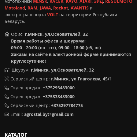
мототехники
MINSK
,
RACER
,
KAYO
,
ATAKI
,
ЗиД
,
REGULMOTO
,
Motoland
,
RAM
,
JAWA
,
Rockot
,
AVANTIS
и
электротранспорта
VOLT
на территории Республики
Беларусь.
Офис:
г.Минск, ул.Основателей, 32
Время работы офиса и шоурума:
09:00 - 20:00 (пн - пт), 09:00 - 18:00 (сб, вс)
Заказы на сайте в электронной форме принимаются
круглосуточно!
Шоурум:
г.Минск,
ул.Основателей, 32
Сервисный центр:
г.Минск, ул.Глаголева, 45/1
Отдел продаж:
+375293483000
Отдел продаж:
+375333483000
Сервисный центр:
+375297784775
Email:
agrostal.by@gmail.com
КАТАЛОГ