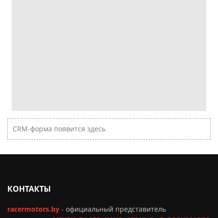
CRM-форма появится здесь
КОНТАКТЫ
racermotors.by
-
официальный представитель