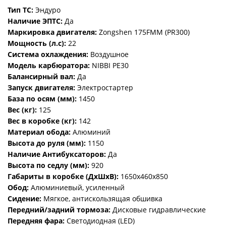
Тип ТС:
Эндуро
Наличие ЭПТС:
Да
Маркировка двигателя:
Zongshen 175FMM (PR300)
Мощность (л.с):
22
Система охлаждения:
Воздушное
Модель карбюратора:
NIBBI PE30
Балансирный вал:
Да
Запуск двигателя:
Электростартер
База по осям (мм):
1450
Вес (кг):
125
Вес в коробке (кг):
142
Материал обода:
Алюминий
Высота до руля (мм):
1150
Наличие Антибуксаторов:
Да
Высота по седлу (мм):
920
Габариты в коробке (ДхШхВ):
1650х460х850
Обод:
Алюминиевый, усиленный
Сидение:
Мягкое, антискользящая обшивка
Передний/задний тормоза:
Дисковые гидравлические
Передняя фара:
Светодиодная (LED)