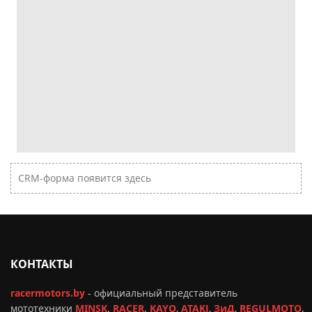
CRM-форма появится здесь
КОНТАКТЫ
racermotors.by
-
официальный представитель
мототехники
MINSK
,
RACER
,
KAYO
,
ATAKI
,
ЗиД
,
REGULMOTO
,