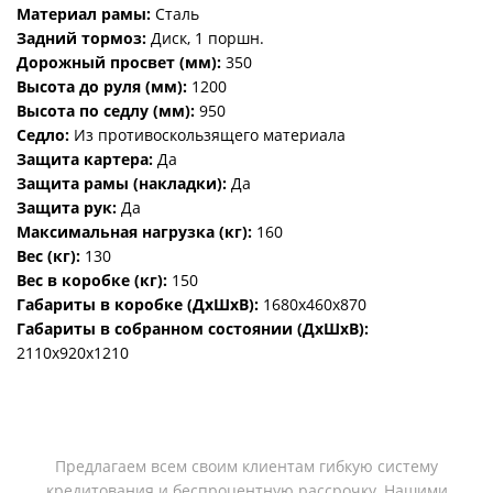
Материал рамы:
Сталь
Задний тормоз:
Диск, 1 поршн.
Дорожный просвет (мм):
350
Высота до руля (мм):
1200
Высота по седлу (мм):
950
Седло:
Из противоскользящего материала
Защита картера:
Да
Защита рамы (накладки):
Да
Защита рук:
Да
Максимальная нагрузка (кг):
160
Вес (кг):
130
Вес в коробке (кг):
150
Габариты в коробке (ДхШхВ):
1680х460х870
Габариты в собранном состоянии (ДхШхВ):
2110х920х1210
Предлагаем всем своим клиентам гибкую систему
кредитования и беспроцентную рассрочку. Нашими