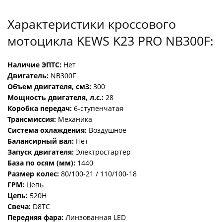
Характеристики кроссового
мотоцикла KEWS K23 PRO NB300F:
Наличие ЭПТС:
Нет
Двигатель:
NB300F
Объем двигателя, см3:
300
Мощность двигателя, л.с.:
28
Коробка передач:
6-ступенчатая
Трансмиссия:
Механика
Система охлаждения:
Воздушное
Балансирный вал:
Нет
Запуск двигателя:
Электростартер
База по осям (мм):
1440
Размер колес:
80/100-21 / 110/100-18
ГРМ:
Цепь
Цепь:
520H
Свеча:
D8TC
Передняя фара:
Линзованная LED