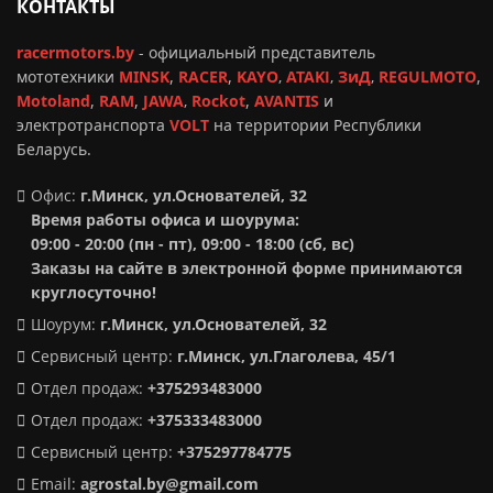
КОНТАКТЫ
racermotors.by
-
официальный представитель
мототехники
MINSK
,
RACER
,
KAYO
,
ATAKI
,
ЗиД
,
REGULMOTO
,
Motoland
,
RAM
,
JAWA
,
Rockot
,
AVANTIS
и
электротранспорта
VOLT
на территории Республики
Беларусь.
Офис:
г.Минск, ул.Основателей, 32
Время работы офиса и шоурума:
09:00 - 20:00 (пн - пт), 09:00 - 18:00 (сб, вс)
Заказы на сайте в электронной форме принимаются
круглосуточно!
Шоурум:
г.Минск,
ул.Основателей, 32
Сервисный центр:
г.Минск, ул.Глаголева, 45/1
Отдел продаж:
+375293483000
Отдел продаж:
+375333483000
Сервисный центр:
+375297784775
Email:
agrostal.by@gmail.com