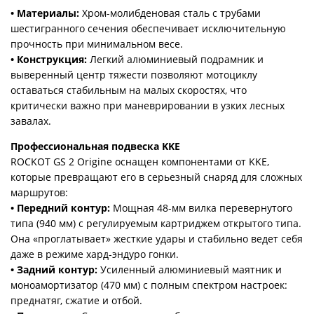
• Материалы:
Хром-молибденовая сталь с трубами
шестигранного сечения обеспечивает исключительную
прочность при минимальном весе.
• Конструкция:
Легкий алюминиевый подрамник и
выверенный центр тяжести позволяют мотоциклу
оставаться стабильным на малых скоростях, что
критически важно при маневрировании в узких лесных
завалах.
Профессиональная подвеска KKE
ROCKOT GS 2 Origine оснащен компонентами от KKE,
которые превращают его в серьезный снаряд для сложных
маршрутов:
• Передний контур:
Мощная 48-мм вилка перевернутого
типа (940 мм) с регулируемым картриджем открытого типа.
Она «проглатывает» жесткие удары и стабильно ведет себя
даже в режиме хард-эндуро гонки.
• Задний контур:
Усиленный алюминиевый маятник и
моноамортизатор (470 мм) с полным спектром настроек:
преднатяг, сжатие и отбой.