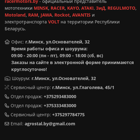
racermotors.by
-
официальный представитель
мототехники
MINSK
,
RACER
,
KAYO
,
ATAKI
,
ЗиД
,
REGULMOTO
,
Motoland
,
RAM
,
JAWA
,
Rockot
,
AVANTIS
и
электротранспорта
VOLT
на территории Республики
Беларусь.
Офис:
г.Минск, ул.Основателей, 32
Время работы офиса и шоурума:
09:00 - 20:00 (пн - пт), 09:00 - 18:00 (сб, вс)
Заказы на сайте в электронной форме принимаются
круглосуточно!
Шоурум:
г.Минск,
ул.Основателей, 32
Сервисный центр:
г.Минск, ул.Глаголева, 45/1
Отдел продаж:
+375293483000
Отдел продаж:
+375333483000
Сервисный центр:
+375297784775
Email:
agrostal.by@gmail.com