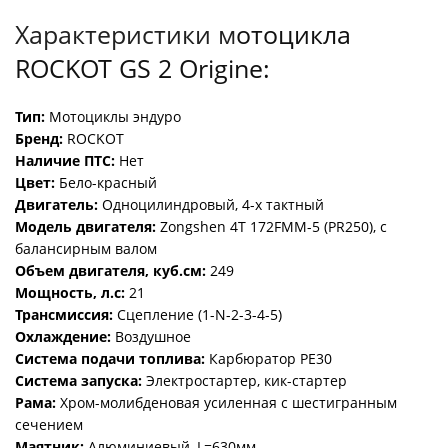
Характеристики м
отоцикла
ROCKOT GS 2 Origine:
Тип:
Мотоциклы эндуро
Бренд:
ROCKOT
Наличие ПТС:
Нет
Цвет:
Бело-красный
Двигатель:
Одноцилиндровый, 4-х тактный
Модель двигателя:
Zongshen 4Т 172FMM-5 (PR250), с
балансирным валом
Объем двигателя, куб.см:
249
Мощность, л.с:
21
Трансмиссия:
Сцепление (1-N-2-3-4-5)
Охлаждение:
Воздушное
Система подачи топлива:
Карбюратор PE30
Система запуска:
Электростартер, кик-стартер
Рама:
Хром-молибденовая усиленная с шестигранным
сечением
Маятник:
Алюминиевый, L=630мм