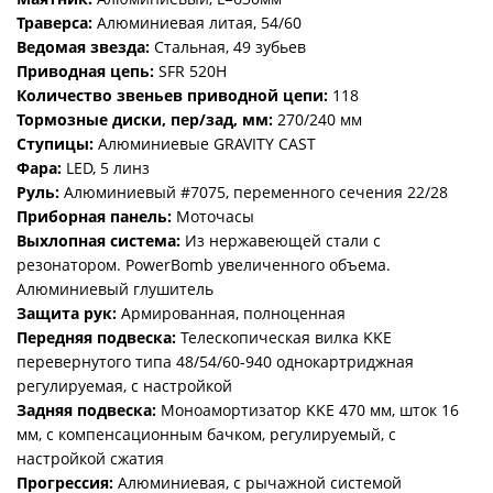
Траверса:
Алюминиевая литая, 54/60
Ведомая звезда:
Стальная, 49 зубьев
Приводная цепь:
SFR 520H
Количество звеньев приводной цепи:
118
Тормозные диски, пер/зад, мм:
270/240 мм
Ступицы:
Алюминиевые GRAVITY CAST
Фара:
LED, 5 линз
Руль:
Алюминиевый #7075, переменного сечения 22/28
Приборная панель:
Моточасы
Выхлопная система:
Из нержавеющей стали с
резонатором. PowerBomb увеличенного объема.
Алюминиевый глушитель
Защита рук:
Армированная, полноценная
Передняя подвеска:
Телескопическая вилка KKE
перевернутого типа 48/54/60-940 однокартриджная
регулируемая, с настройкой
Задняя подвеска:
Моноамортизатор KKE 470 мм, шток 16
мм, с компенсационным бачком, регулируемый, с
настройкой сжатия
Прогрессия:
Алюминиевая, с рычажной системой