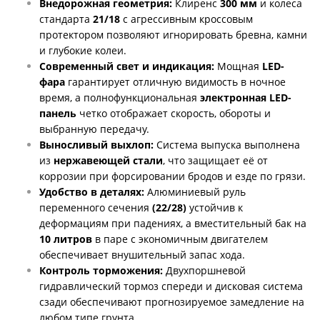
Внедорожная геометрия:
Клиренс
300 мм
и колеса
стандарта
21/18
с агрессивным кроссовым
протектором позволяют игнорировать бревна, камни
и глубокие колеи.
Современный свет и индикация:
Мощная
LED-
фара
гарантирует отличную видимость в ночное
время, а полнофункциональная
электронная LED-
панель
четко отображает скорость, обороты и
выбранную передачу.
Выносливый выхлоп:
Система выпуска выполнена
из
нержавеющей стали
, что защищает её от
коррозии при форсировании бродов и езде по грязи.
Удобство в деталях:
Алюминиевый руль
переменного сечения
(22/28)
устойчив к
деформациям при падениях, а вместительный бак на
10 литров
в паре с экономичным двигателем
обеспечивает внушительный запас хода.
Контроль торможения:
Двухпоршневой
гидравлический тормоз спереди и дисковая система
сзади обеспечивают прогнозируемое замедление на
любом типе грунта.