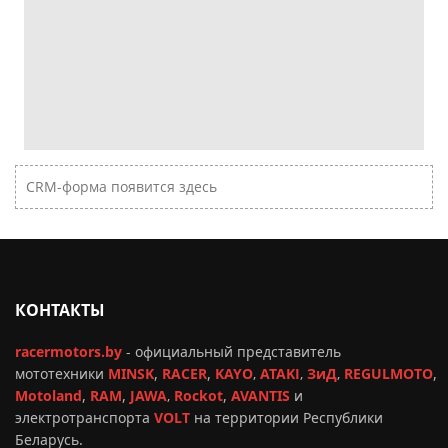
CRM-форма появится здесь
КОНТАКТЫ
racermotors.by
-
официальный представитель
мототехники
MINSK
,
RACER
,
KAYO
,
ATAKI
,
ЗиД
,
REGULMOTO
,
Motoland
,
RAM
,
JAWA
,
Rockot
,
AVANTIS
и
электротранспорта
VOLT
на территории Республики
Беларусь.