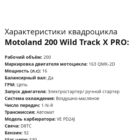
Характеристики квадроцикла
Motoland 200 Wild Track X PRO:
Рабочий объём:
200
Маркировка двигателя мотоцикла:
163 QMK-2D
Мощность (л.с):
16
Балансирный вал:
Да
ГРМ:
Цепь
Запуск двигателя:
Электростартер/ ручной стартер
Система охлаждения:
Воздушно-масляное
Число передач:
1-N-R
Трансмиссия:
Автомат
Модель карбюратора:
VE PD24J
Свеча:
D8TC
Бензин:
92
Шаг цепи:
530