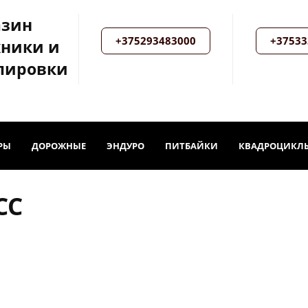
азин
+375293483000
+37533
хники и
пировки
РЫ
ДОРОЖНЫЕ
ЭНДУРО
ПИТБАЙКИ
КВАДРОЦИКЛ
CC