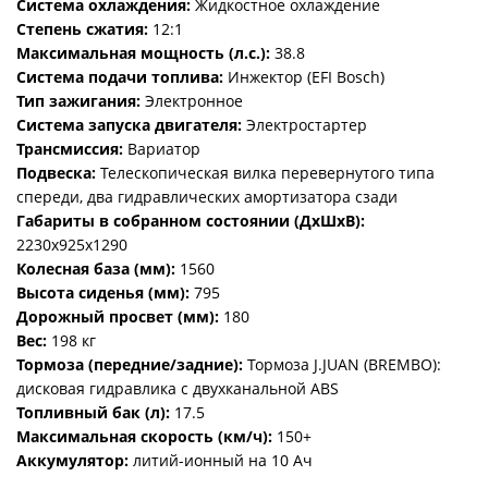
Система охлаждения:
Жидкостное охлаждение
Степень сжатия:
12:1
Максимальная мощность (л.с.):
38.8
Система подачи топлива:
Инжектор (EFI Bosch)
Тип зажигания:
Электронное
Система запуска двигателя:
Электростартер
Трансмиссия:
Вариатор
Подвеска:
Телескопическая вилка перевернутого типа
спереди, два гидравлических амортизатора сзади
Габариты в собранном состоянии (ДхШхВ):
2230х925х1290
Колесная база (мм):
1560
Высота сиденья (мм):
795
Дорожный просвет (мм):
180
Вес:
198 кг
Тормоза (передние/задние):
Тормоза J.JUAN (BREMBO):
дисковая гидравлика с двухканальной ABS
Топливный бак (л):
17.5
Максимальная скорость (км/ч):
150+
Аккумулятор:
литий-ионный на 10 Ач