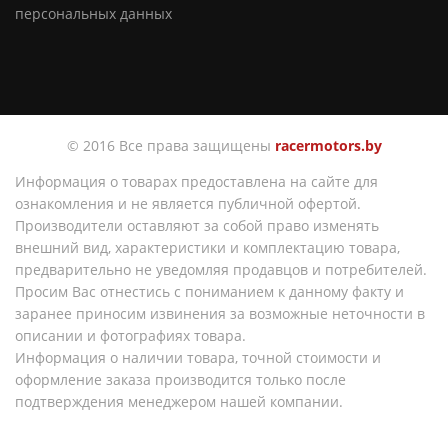
персональных данных
© 2016 Все права защищены
racermotors.by
Информация о товарах предоставлена на сайте для
ознакомления и не является публичной офертой.
Производители оставляют за собой право изменять
внешний вид, характеристики и комплектацию товара,
предварительно не уведомляя продавцов и потребителей.
Просим Вас отнестись с пониманием к данному факту и
заранее приносим извинения за возможные неточности в
описании и фотографиях товара.
Информация о наличии товара, точной стоимости и
оформление заказа производится только после
подтверждения менеджером нашей компании.